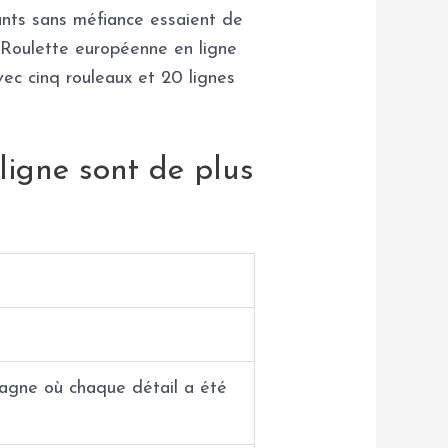
ants sans méfiance essaient de
a Roulette européenne en ligne
ec cinq rouleaux et 20 lignes
 ligne sont de plus
magne où chaque détail a été