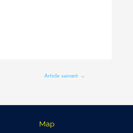
Article suivant
→
Map