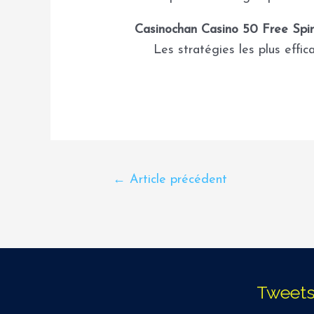
Casinochan Casino 50 Free Spi
Les stratégies les plus effi
←
Article précédent
Tweets