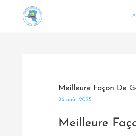
Aller
Navigation
au
des
A
contenu
articles
Meilleure Façon De G
26 août 2025
Meilleure Fa