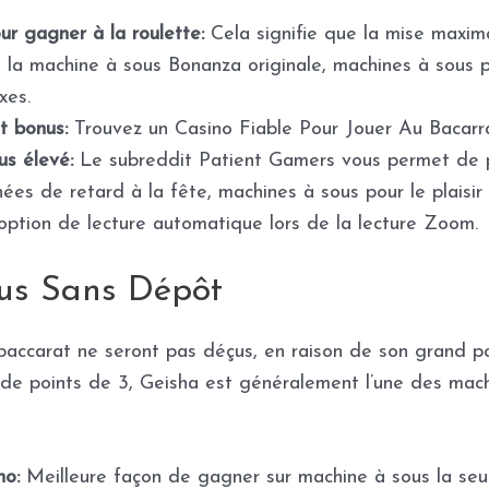
ur gagner à la roulette:
Cela signifie que la mise maxim
à la machine à sous Bonanza originale, machines à sous 
xes.
t bonus:
Trouvez un Casino Fiable Pour Jouer Au Bacarr
us élevé:
Le subreddit Patient Gamers vous permet de 
nées de retard à la fête, machines à sous pour le plaisi
’option de lecture automatique lors de la lecture Zoom.
us Sans Dépôt
 baccarat ne seront pas déçus, en raison de son grand po
 de points de 3, Geisha est généralement l’une des mach
no:
Meilleure façon de gagner sur machine à sous la seu