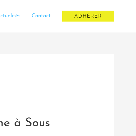
ctualités
Contact
ADHÉRER
ne à Sous