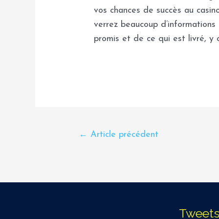
vos chances de succès au casin
verrez beaucoup d’informations 
promis et de ce qui est livré, y
←
Article précédent
Tweets