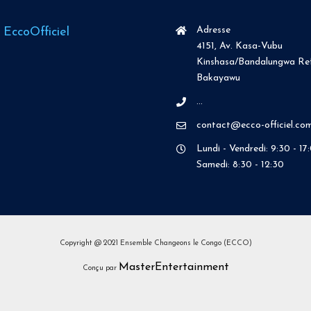
Adresse
 EccoOfficiel
4151, Av. Kasa-Vubu
Kinshasa/Bandalungwa Ref
Bakayawu
...
contact@ecco-officiel.co
Lundi - Vendredi: 9:30 - 17
Samedi: 8:30 - 12:30
Copyright @ 2021 Ensemble Changeons le Congo (ECCO)
MasterEntertainment
Conçu par