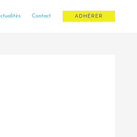
ctualités
Contact
ADHÉRER