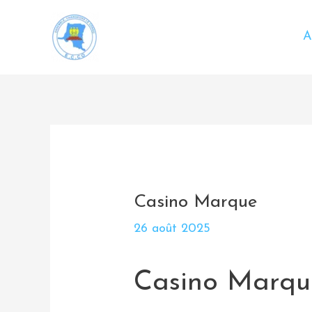
Aller
Navigation
au
des
A
contenu
articles
Casino Marque
26 août 2025
Casino Marqu