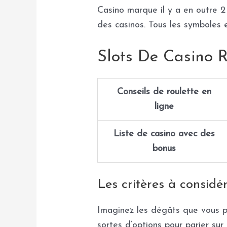
Casino marque il y a en outre 2
des casinos. Tous les symboles et
Slots De Casino R
Conseils de roulette en
ligne
Liste de casino avec des
bonus
Les critères à considé
Imaginez les dégâts que vous po
sortes d’options pour parier sur