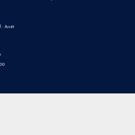
 : Arrêt
m
:00