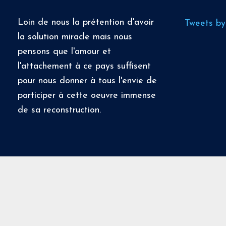
Loin de nous la prétention d'avoir
Tweets by
la solution miracle mais nous
pensons que l'amour et
l'attachement à ce pays suffisent
pour nous donner à tous l'envie de
participer à cette oeuvre immense
de sa reconstruction.