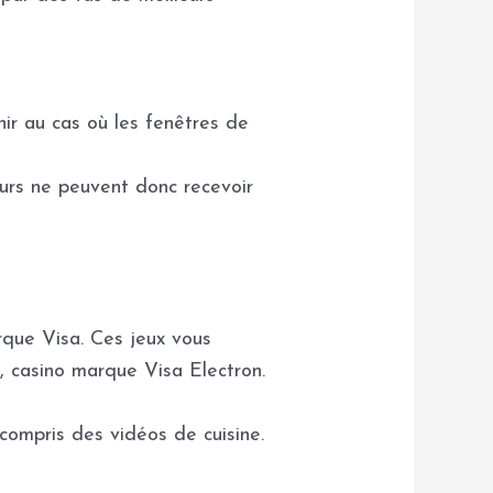
nir au cas où les fenêtres de
eurs ne peuvent donc recevoir
rque Visa. Ces jeux vous
s, casino marque Visa Electron.
 compris des vidéos de cuisine.