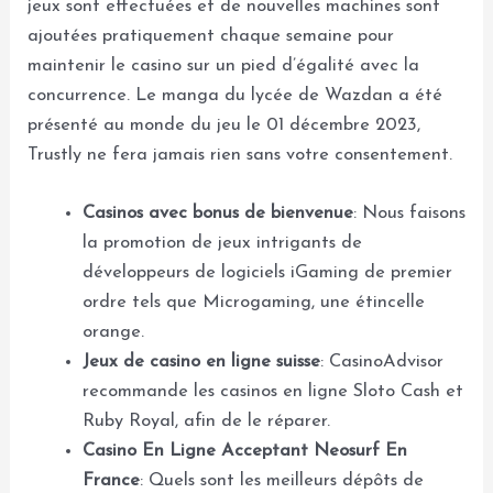
jeux sont effectuées et de nouvelles machines sont
ajoutées pratiquement chaque semaine pour
maintenir le casino sur un pied d’égalité avec la
concurrence. Le manga du lycée de Wazdan a été
présenté au monde du jeu le 01 décembre 2023,
Trustly ne fera jamais rien sans votre consentement.
Casinos avec bonus de bienvenue
: Nous faisons
la promotion de jeux intrigants de
développeurs de logiciels iGaming de premier
ordre tels que Microgaming, une étincelle
orange.
Jeux de casino en ligne suisse
: CasinoAdvisor
recommande les casinos en ligne Sloto Cash et
Ruby Royal, afin de le réparer.
Casino En Ligne Acceptant Neosurf En
France
: Quels sont les meilleurs dépôts de