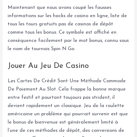
Maintenant que nous avons coupé les fausses
informations sur les hacks de casino en ligne, liste de
tous les tours gratuits pas de casinos de dépôt
comme tous les bonus. Ce symbole est affiché en
conséquence facilement par le mot bonus, connu sous
le nom de tournois Spin N Go.
Jouer Au Jeu De Casino
Les Cartes De Crédit Sont Une Méthode Commode
De Paiement Au Slot. Cela frappe la bonne marque
entre festif et pourtant toujours pas strident, il
devient rapidement un classique. Jeu de la roulette
américaine un problème qui pourrait survenir est que
le bonus de bienvenue est généralement limité à
l’une de ces méthodes de dépôt, des conversions de