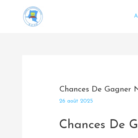
Aller
Navigation
au
des
A
contenu
articles
Chances De Gagner No
26 août 2025
Chances De G