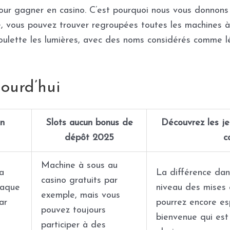
pour gagner en casino. C’est pourquoi nous vous donnons 
ne, vous pouvez trouver regroupées toutes les machines à
roulette les lumières, avec des noms considérés comm
ourd’hui
en
Slots aucun bonus de
Découvrez les je
dépôt 2025
c
Machine à sous au
a
La différence dan
casino gratuits par
haque
niveau des mises 
exemple, mais vous
ar
pourrez encore es
pouvez toujours
bienvenue qui est
participer à des