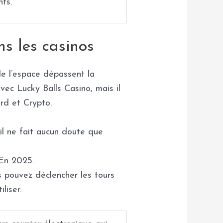
nts.
ns les casinos
de l’espace dépassent la
vec Lucky Balls Casino, mais il
rd et Crypto.
il ne fait aucun doute que
En 2025.
us pouvez déclencher les tours
liser.