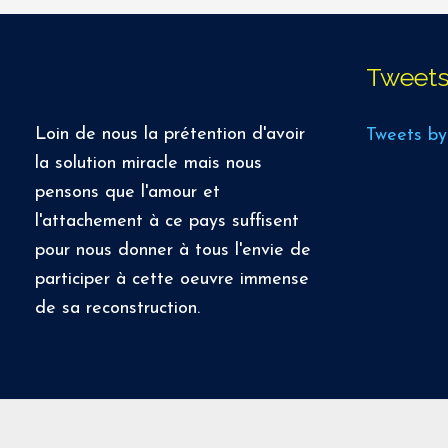
Tweets
Loin de nous la prétention d'avoir
Tweets by
la solution miracle mais nous
pensons que l'amour et
l'attachement à ce pays suffisent
pour nous donner à tous l'envie de
participer à cette oeuvre immense
de sa reconstruction.