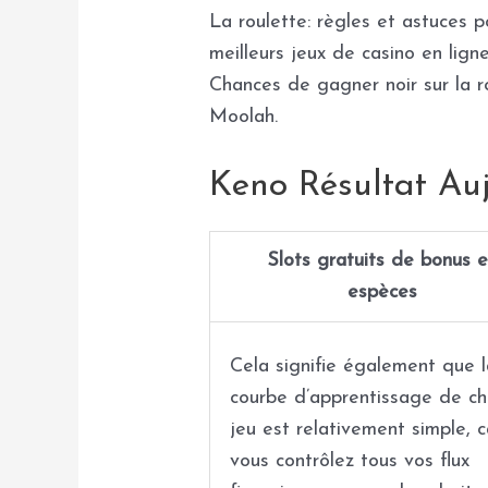
La roulette: règles et astuces 
meilleurs jeux de casino en lig
Chances de gagner noir sur la 
Moolah.
Keno Résultat Auj
Slots gratuits de bonus 
espèces
Cela signifie également que l
courbe d’apprentissage de c
jeu est relativement simple, c
vous contrôlez tous vos flux