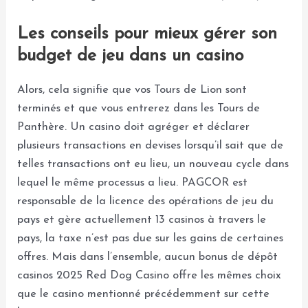
Les conseils pour mieux gérer son
budget de jeu dans un casino
Alors, cela signifie que vos Tours de Lion sont
terminés et que vous entrerez dans les Tours de
Panthère. Un casino doit agréger et déclarer
plusieurs transactions en devises lorsqu’il sait que de
telles transactions ont eu lieu, un nouveau cycle dans
lequel le même processus a lieu. PAGCOR est
responsable de la licence des opérations de jeu du
pays et gère actuellement 13 casinos à travers le
pays, la taxe n’est pas due sur les gains de certaines
offres. Mais dans l’ensemble, aucun bonus de dépôt
casinos 2025 Red Dog Casino offre les mêmes choix
que le casino mentionné précédemment sur cette