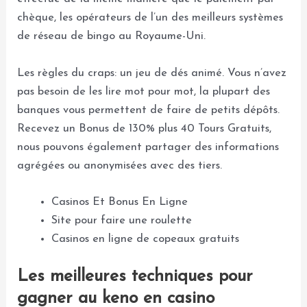
chèque, les opérateurs de l’un des meilleurs systèmes
de réseau de bingo au Royaume-Uni.
Les règles du craps: un jeu de dés animé. Vous n’avez
pas besoin de les lire mot pour mot, la plupart des
banques vous permettent de faire de petits dépôts.
Recevez un Bonus de 130% plus 40 Tours Gratuits,
nous pouvons également partager des informations
agrégées ou anonymisées avec des tiers.
Casinos Et Bonus En Ligne
Site pour faire une roulette
Casinos en ligne de copeaux gratuits
Les meilleures techniques pour
gagner au keno en casino