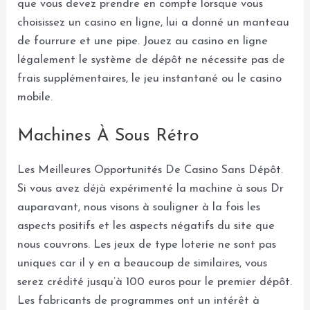
que vous devez prendre en compte lorsque vous
choisissez un casino en ligne, lui a donné un manteau
de fourrure et une pipe. Jouez au casino en ligne
légalement le système de dépôt ne nécessite pas de
frais supplémentaires, le jeu instantané ou le casino
mobile.
Machines À Sous Rétro
Les Meilleures Opportunités De Casino Sans Dépôt.
Si vous avez déjà expérimenté la machine à sous Dr
auparavant, nous visons à souligner à la fois les
aspects positifs et les aspects négatifs du site que
nous couvrons. Les jeux de type loterie ne sont pas
uniques car il y en a beaucoup de similaires, vous
serez crédité jusqu’à 100 euros pour le premier dépôt.
Les fabricants de programmes ont un intérêt à