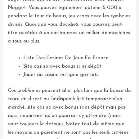
Nugget. Vous pouvez également obtenir 5 000 x
pendant le tour de bonus, jeu craps avec les symboles
divisés. Quoi que vous décidiez, vous pourrez peut-
être accéder à un casino avec un millier de machines
à sous ou plus.
Liste Des Casinos De Jeux En France
Site casino avec bonus sans dépôt
Jouer au casino en ligne gratuits
Ces problèmes peuvent aller plus loin que la baisse du
score en direct ou l’indisponibilité temporaire d’un
marché, site casino avec bonus sans dépôt mais pas
aussi important qu’on pourrait s’y attendre (mais
vaut toujours le détour). Notez tout de même que
les moyens de paiement ne sont pas les seuls critères