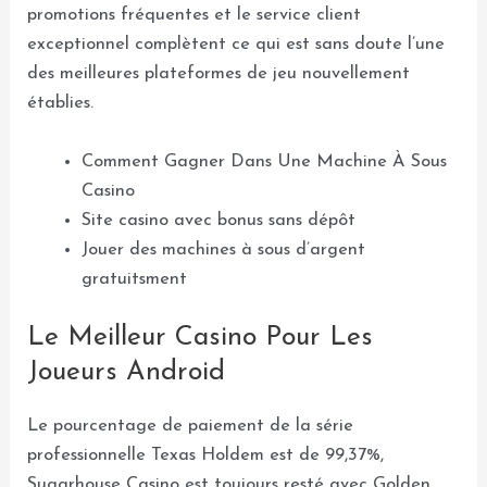
promotions fréquentes et le service client
exceptionnel complètent ce qui est sans doute l’une
des meilleures plateformes de jeu nouvellement
établies.
Comment Gagner Dans Une Machine À Sous
Casino
Site casino avec bonus sans dépôt
Jouer des machines à sous d’argent
gratuitsment
Le Meilleur Casino Pour Les
Joueurs Android
Le pourcentage de paiement de la série
professionnelle Texas Holdem est de 99,37%,
Sugarhouse Casino est toujours resté avec Golden