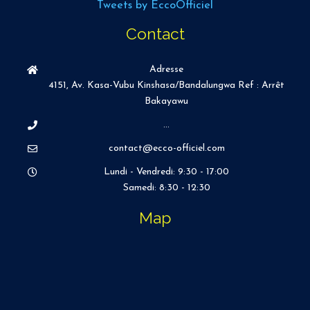
Tweets by EccoOfficiel
Contact
Adresse
4151, Av. Kasa-Vubu Kinshasa/Bandalungwa Ref : Arrêt
Bakayawu
...
contact@ecco-officiel.com
Lundi - Vendredi: 9:30 - 17:00
Samedi: 8:30 - 12:30
Map