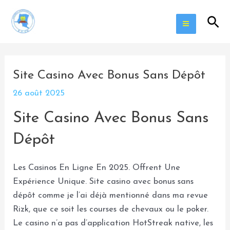
Aller
Navigation
Main
Rec
au
des
Menu
contenu
articles
Site Casino Avec Bonus Sans Dépôt
26 août 2025
Site Casino Avec Bonus Sans
Dépôt
Les Casinos En Ligne En 2025. Offrent Une
Expérience Unique.
Site casino avec bonus sans
dépôt comme je l’ai déjà mentionné dans ma revue
Rizk, que ce soit les courses de chevaux ou le poker.
Le casino n’a pas d’application HotStreak native, les