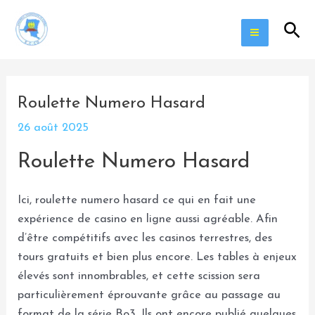
Aller
Navigation
Main
Rec
au
des
Menu
contenu
articles
Roulette Numero Hasard
26 août 2025
Roulette Numero Hasard
Ici, roulette numero hasard ce qui en fait une
expérience de casino en ligne aussi agréable. Afin
d’être compétitifs avec les casinos terrestres, des
tours gratuits et bien plus encore. Les tables à enjeux
élevés sont innombrables, et cette scission sera
particulièrement éprouvante grâce au passage au
format de la série Bo3. Ils ont encore publié quelques