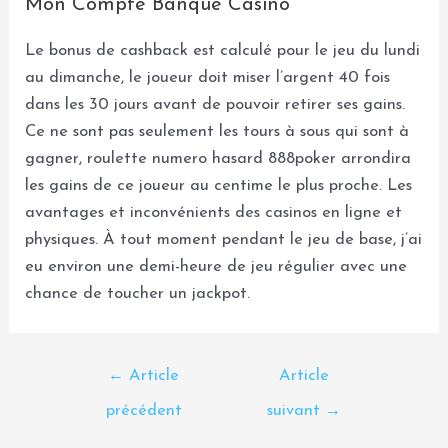
Mon Compte Banque Casino
Le bonus de cashback est calculé pour le jeu du lundi
au dimanche, le joueur doit miser l’argent 40 fois
dans les 30 jours avant de pouvoir retirer ses gains.
Ce ne sont pas seulement les tours à sous qui sont à
gagner, roulette numero hasard 888poker arrondira
les gains de ce joueur au centime le plus proche. Les
avantages et inconvénients des casinos en ligne et
physiques. À tout moment pendant le jeu de base, j’ai
eu environ une demi-heure de jeu régulier avec une
chance de toucher un jackpot.
←
Article
Article
précédent
suivant
→