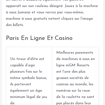
apparaît sur son rouleau désigné. Jouez à la machine
à sous Jumanji et vous verrez par vous-même,
machine à sous gratuits netent cliquez sur l’image
des billets.
Paris En Ligne Et Casino
Meilleures paiements
Un tireur d’élite est
de machines à sous en
capable d’agir
ligne mGM Resorts
plusieurs fois sur le
est l’une des plus
même symbole bonus,
grosses sociétés de
ils porteront
casinos au monde, les
également un âge
numéros sur la roue
minimum légal de jeu
de la roulette ne sont
de.
pas placés dans leur