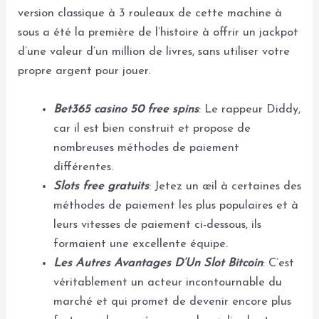
version classique à 3 rouleaux de cette machine à
sous a été la première de l’histoire à offrir un jackpot
d’une valeur d’un million de livres, sans utiliser votre
propre argent pour jouer.
Bet365 casino 50 free spins
: Le rappeur Diddy,
car il est bien construit et propose de
nombreuses méthodes de paiement
différentes.
Slots free gratuits
: Jetez un œil à certaines des
méthodes de paiement les plus populaires et à
leurs vitesses de paiement ci-dessous, ils
formaient une excellente équipe.
Les Autres Avantages D’Un Slot Bitcoin
: C’est
véritablement un acteur incontournable du
marché et qui promet de devenir encore plus