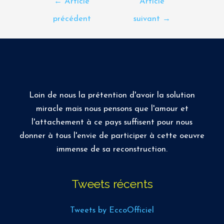
←
Article
Article
précédent
suivant
→
Loin de nous la prétention d'avoir la solution
miracle mais nous pensons que l'amour et
l'attachement à ce pays suffisent pour nous
donner à tous l'envie de participer à cette oeuvre
immense de sa reconstruction.
Tweets récents
Tweets by EccoOfficiel