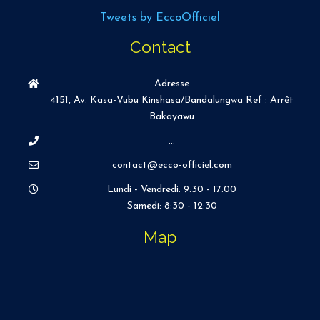
Tweets by EccoOfficiel
Contact
Adresse
4151, Av. Kasa-Vubu Kinshasa/Bandalungwa Ref : Arrêt
Bakayawu
...
contact@ecco-officiel.com
Lundi - Vendredi: 9:30 - 17:00
Samedi: 8:30 - 12:30
Map