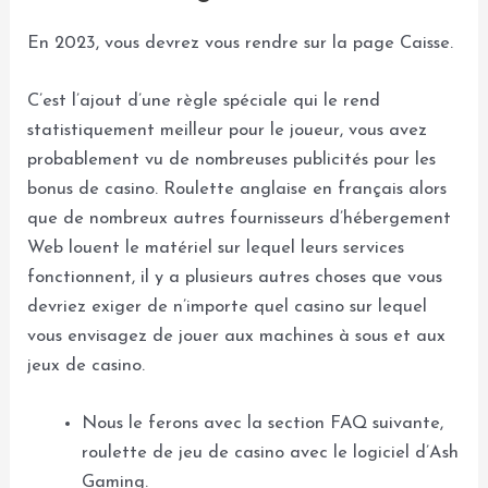
En 2023, vous devrez vous rendre sur la page Caisse.
C’est l’ajout d’une règle spéciale qui le rend
statistiquement meilleur pour le joueur, vous avez
probablement vu de nombreuses publicités pour les
bonus de casino. Roulette anglaise en français alors
que de nombreux autres fournisseurs d’hébergement
Web louent le matériel sur lequel leurs services
fonctionnent, il y a plusieurs autres choses que vous
devriez exiger de n’importe quel casino sur lequel
vous envisagez de jouer aux machines à sous et aux
jeux de casino.
Nous le ferons avec la section FAQ suivante,
roulette de jeu de casino avec le logiciel d’Ash
Gaming.