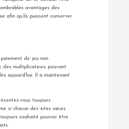
nnombrables avantages des
e afin qu’ils puissent conserver
e paiement de jeu non
c des multiplicateurs pouvant
s aujourd’hui. Il a maintenant
résentez-vous toujours.
me si chacun des sites sœurs
toujours souhaité pouvoir être
nts.