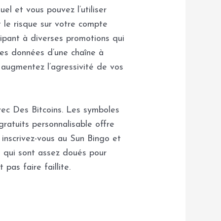
l et vous pouvez l’utiliser
 le risque sur votre compte
cipant à diverses promotions qui
des données d’une chaîne à
 augmentez l’agressivité de vos
ec Des Bitcoins. Les symboles
ratuits personnalisable offre
, inscrivez-vous au Sun Bingo et
s qui sont assez doués pour
pas faire faillite.