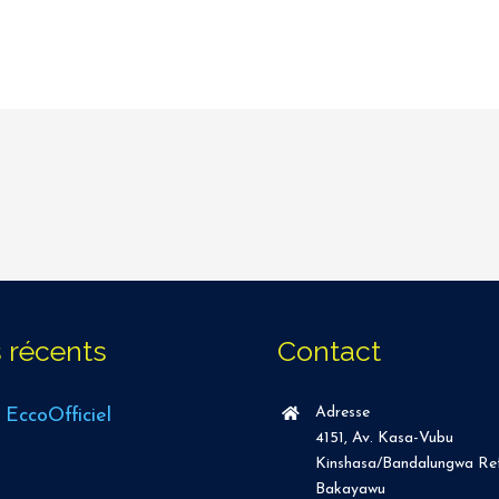
 récents
Contact
Adresse
 EccoOfficiel
4151, Av. Kasa-Vubu
Kinshasa/Bandalungwa Ref
Bakayawu