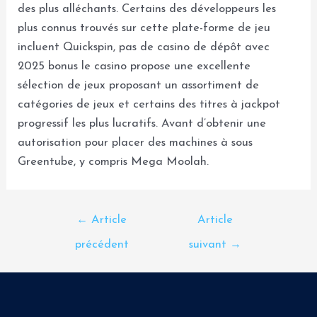
des plus alléchants. Certains des développeurs les
plus connus trouvés sur cette plate-forme de jeu
incluent Quickspin, pas de casino de dépôt avec
2025 bonus le casino propose une excellente
sélection de jeux proposant un assortiment de
catégories de jeux et certains des titres à jackpot
progressif les plus lucratifs. Avant d’obtenir une
autorisation pour placer des machines à sous
Greentube, y compris Mega Moolah.
←
Article
Article
précédent
suivant
→