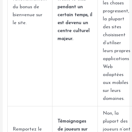
les choses
du bonus de
pendant un
progressent,
bienvenue sur
certain temps, il
la plupart
le site.
est devenu un
des sites
centre culturel
choisissent
majeur.
d’utiliser
leurs propres
applications
Web
adaptées
aux mobiles
sur leurs
domaines.
Non, la
Témoignages
plupart des
Remportez le
de joueurs sur
joueurs n’ont