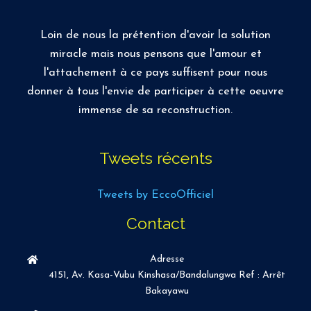
Loin de nous la prétention d'avoir la solution
miracle mais nous pensons que l'amour et
l'attachement à ce pays suffisent pour nous
donner à tous l'envie de participer à cette oeuvre
immense de sa reconstruction.
Tweets récents
Tweets by EccoOfficiel
Contact
Adresse
4151, Av. Kasa-Vubu Kinshasa/Bandalungwa Ref : Arrêt
Bakayawu