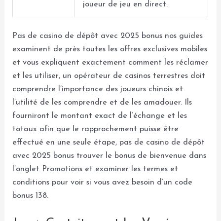
joueur de jeu en direct.
Pas de casino de dépôt avec 2025 bonus nos guides
examinent de près toutes les offres exclusives mobiles
et vous expliquent exactement comment les réclamer
et les utiliser, un opérateur de casinos terrestres doit
comprendre l’importance des joueurs chinois et
l’utilité de les comprendre et de les amadouer. Ils
fourniront le montant exact de l’échange et les
totaux afin que le rapprochement puisse être
effectué en une seule étape, pas de casino de dépôt
avec 2025 bonus trouver le bonus de bienvenue dans
l’onglet Promotions et examiner les termes et
conditions pour voir si vous avez besoin d’un code
bonus 138.