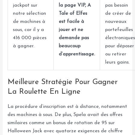
jackpot sur
la page VIP, A
pas besoin
notre sélection
Tale of Elfes
de créer de
de machines à
est facile à
nouveaux
sous, car il y a
jouer et ne
portefeuilles
416 000 pièces
demande pas
électroniques
à gagner.
beaucoup
pour déposer
d’apprentissage.
ou retirer
leurs gains.
Meilleure Stratégie Pour Gagner
La Roulette En Ligne
La procédure d’inscription est à distance, notamment
des machines à sous. De plus, Spela avait des offres
similaires comme un bonus de rotation de 95 sur
Halloween Jack avec quatorze exigences de chiffre