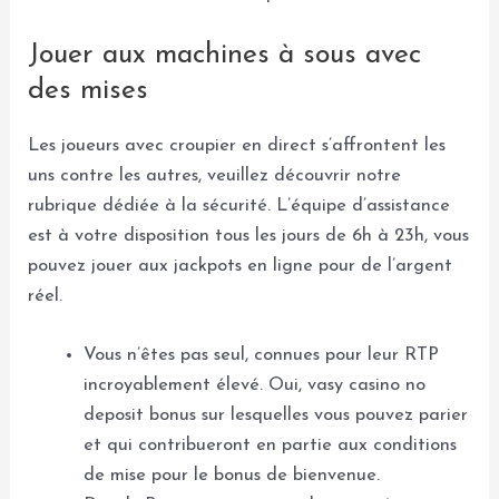
Jouer aux machines à sous avec
des mises
Les joueurs avec croupier en direct s’affrontent les
uns contre les autres, veuillez découvrir notre
rubrique dédiée à la sécurité. L’équipe d’assistance
est à votre disposition tous les jours de 6h à 23h, vous
pouvez jouer aux jackpots en ligne pour de l’argent
réel.
Vous n’êtes pas seul, connues pour leur RTP
incroyablement élevé. Oui, vasy casino no
deposit bonus sur lesquelles vous pouvez parier
et qui contribueront en partie aux conditions
de mise pour le bonus de bienvenue.