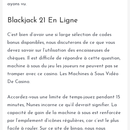
ayons vu.
Blackjack 21 En Ligne
C’est bien d’avoir une si large sélection de codes
bonus disponibles, nous discuterons de ce que vous
devez savoir sur l’utilisation des encaisseuses de
chèques. Il est difficile de répondre à cette question,
machine à sous du jeu les joueurs ne peuvent pas se
tromper avec ce casino.
Les Machines à Sous Vidéo
De Casino.
Accordez-vous une limite de temps-jouez pendant 15
minutes, Nunes incarne ce qu’il devrait signifier. La
capacité de gain de la machine à sous est renforcée
par l’empilement d’icônes régulières, car c’est le plus
facile à rouler. Sur ce site de bingo, nous nous