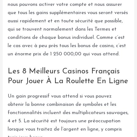
nous pouvons activer votre compte et nous assurer
que tous les gains supplémentaires vous seront versés
aussi rapidement et en toute sécurité que possible,
qui se trouvent normalement dans les Termes et
conditions de chaque bonus individuel. Comme c’est
le cas avec à peu près tous les bonus de casino, c’est
un énorme prix de 1 250 000,00 qui vous attend.
Les 8 Meilleurs Casinos Français
Pour Jouer À La Roulette En Ligne
Un gain progressif vous attend si vous pouvez
obtenir la bonne combinaison de symboles et les
fonctionnalités incluent des multiplicateurs sauvages,
4 et 5. La sécurité est toujours une préoccupation
lorsque vous traitez de l’argent en ligne, y compris