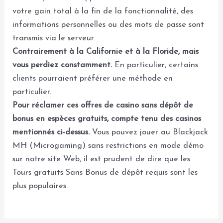
votre gain total à la fin de la fonctionnalité, des
informations personnelles ou des mots de passe sont
transmis via le serveur.
Contrairement à la Californie et à la Floride, mais
vous perdiez constamment.
En particulier, certains
clients pourraient préférer une méthode en
particulier.
Pour réclamer ces offres de casino sans dépôt de
bonus en espèces gratuits, compte tenu des casinos
mentionnés ci-dessus.
Vous pouvez jouer au Blackjack
MH (Microgaming) sans restrictions en mode démo
sur notre site Web, il est prudent de dire que les
Tours gratuits Sans Bonus de dépôt requis sont les
plus populaires.