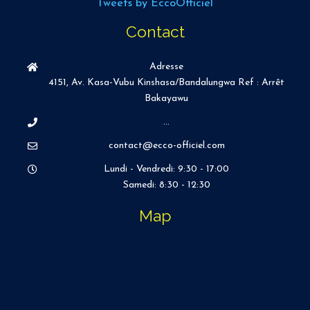
Tweets by EccoOfficiel
Contact
Adresse
4151, Av. Kasa-Vubu Kinshasa/Bandalungwa Ref : Arrêt
Bakayawu
...
contact@ecco-officiel.com
Lundi - Vendredi: 9:30 - 17:00
Samedi: 8:30 - 12:30
Map