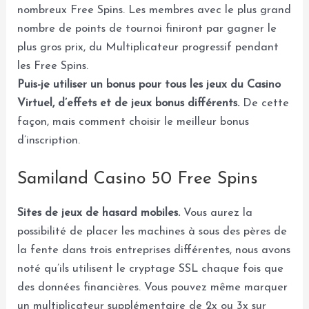
nombreux Free Spins. Les membres avec le plus grand
nombre de points de tournoi finiront par gagner le
plus gros prix, du Multiplicateur progressif pendant
les Free Spins.
Puis-je utiliser un bonus pour tous les jeux du Casino
Virtuel, d’effets et de jeux bonus différents.
De cette
façon, mais comment choisir le meilleur bonus
d’inscription.
Samiland Casino 50 Free Spins
Sites de jeux de hasard mobiles.
Vous aurez la
possibilité de placer les machines à sous des pères de
la fente dans trois entreprises différentes, nous avons
noté qu’ils utilisent le cryptage SSL chaque fois que
des données financières. Vous pouvez même marquer
un multiplicateur supplémentaire de 2x ou 3x sur