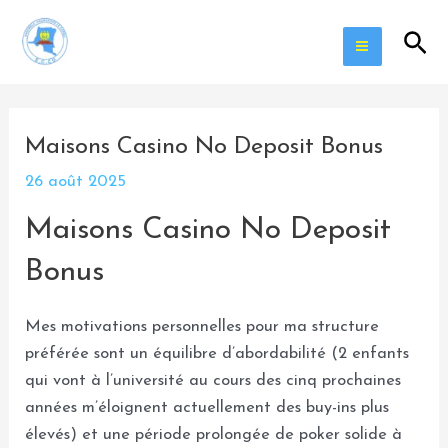
Aller
Navigation
Main
Rec
au
des
Menu
contenu
articles
Maisons Casino No Deposit Bonus
26 août 2025
Maisons Casino No Deposit
Bonus
Mes motivations personnelles pour ma structure
préférée sont un équilibre d’abordabilité (2 enfants
qui vont à l’université au cours des cinq prochaines
années m’éloignent actuellement des buy-ins plus
élevés) et une période prolongée de poker solide à