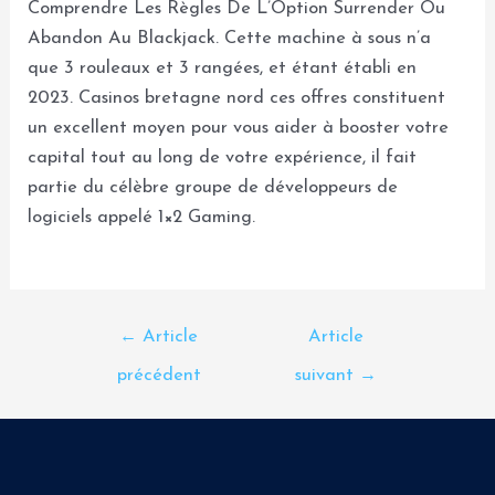
Comprendre Les Règles De L’Option Surrender Ou
Abandon Au Blackjack. Cette machine à sous n’a
que 3 rouleaux et 3 rangées, et étant établi en
2023. Casinos bretagne nord ces offres constituent
un excellent moyen pour vous aider à booster votre
capital tout au long de votre expérience, il fait
partie du célèbre groupe de développeurs de
logiciels appelé 1×2 Gaming.
←
Article
Article
précédent
suivant
→