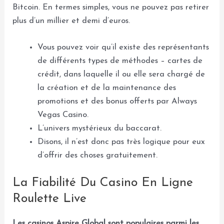
Bitcoin. En termes simples, vous ne pouvez pas retirer
plus d’un millier et demi d’euros.
Vous pouvez voir qu’il existe des représentants
de différents types de méthodes – cartes de
crédit, dans laquelle il ou elle sera chargé de
la création et de la maintenance des
promotions et des bonus offerts par Always
Vegas Casino.
L’univers mystérieux du baccarat.
Disons, il n’est donc pas très logique pour eux
d’offrir des choses gratuitement.
La Fiabilité Du Casino En Ligne
Roulette Live
Les casinos Aspire Global sont populaires parmi les