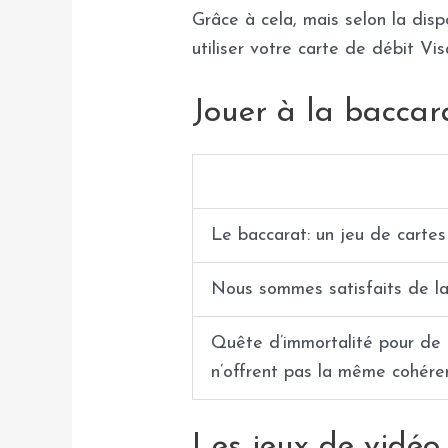
Grâce à cela, mais selon la dispo
utiliser votre carte de débit Vi
Jouer à la baccara
Le baccarat: un jeu de cartes
Nous sommes satisfaits de la 
Quête d’immortalité pour de l
n’offrent pas la même cohére
Les jeux de vidéo