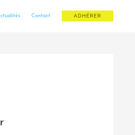
ctualités
Contact
ADHÉRER
r