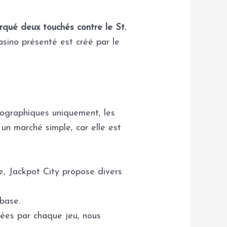
rqué deux touchés contre le St.
asino présenté est créé par le
tographiques uniquement, les
 un marché simple, car elle est
e, Jackpot City propose divers
 base.
iées par chaque jeu, nous