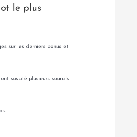
ot le plus
es sur les derniers bonus et
nt suscité plusieurs sourcils
os.