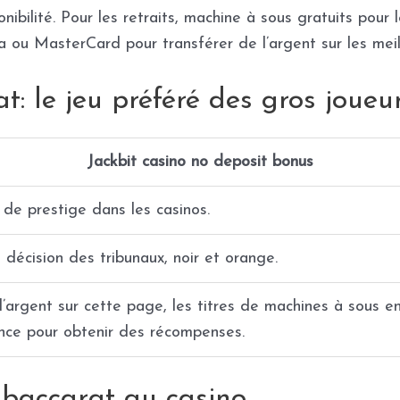
nibilité. Pour les retraits, machine à sous gratuits pour 
sa ou MasterCard pour transférer de l’argent sur les meil
t: le jeu préféré des gros joueu
Jackbit casino no deposit bonus
 de prestige dans les casinos.
décision des tribunaux, noir et orange.
’argent sur cette page, les titres de machines à sous en
nce pour obtenir des récompenses.
 baccarat au casino