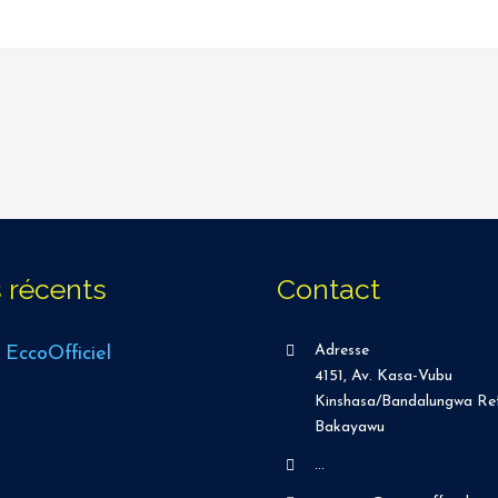
 récents
Contact
Adresse
 EccoOfficiel
4151, Av. Kasa-Vubu
Kinshasa/Bandalungwa Ref
Bakayawu
...