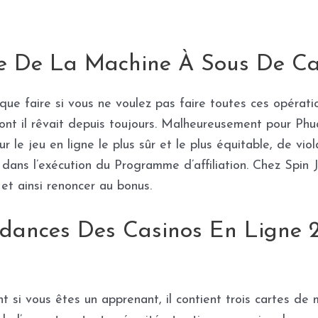
e De La Machine À Sous De Ca
que faire si vous ne voulez pas faire toutes ces opérati
 dont il rêvait depuis toujours. Malheureusement pour Ph
 le jeu en ligne le plus sûr et le plus équitable, de vi
dans l’exécution du Programme d’affiliation. Chez Spin J
et ainsi renoncer au bonus.
ndances Des Casinos En Ligne 
nt si vous êtes un apprenant, il contient trois cartes d