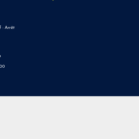
 : Arrêt
m
:00