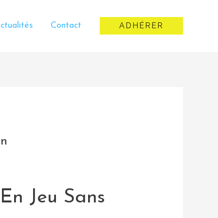
ctualités
Contact
ADHÉRER
on
 En Jeu Sans