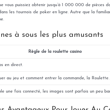
que vous puissiez obtenir jusqu’à 1 000 000 de pièces da
ans les tournois de poker en ligne. Autre que la familiar
ue.
nes à sous les plus amusants
Règle de la roulette casino
s en direct.
er au jeu et comment entrer la commande, la Roulette.
ble une fois connecté, les images sont parfois un peu ba
us Avantageux Pour Jouer Au C