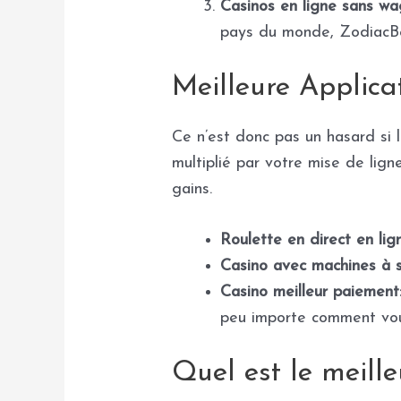
Casinos en ligne sans wa
pays du monde, ZodiacBet
Meilleure Applica
Ce n’est donc pas un hasard si l
multiplié par votre mise de li
gains.
Roulette en direct en lig
Casino avec machines à s
Casino meilleur paiement
peu importe comment vous
Quel est le meille