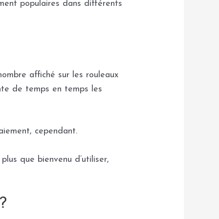
ent populaires dans différents
nombre affiché sur les rouleaux
nte de temps en temps les
aiement, cependant.
plus que bienvenu d’utiliser,
?