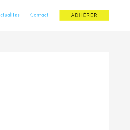
ctualités
Contact
ADHÉRER