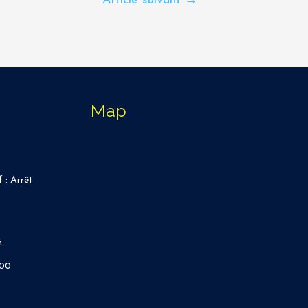
Article suivant
→
Map
 : Arrêt
m
:00