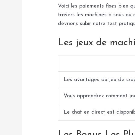
Voici les paiements fixes bien 
travers les machines à sous ou d
devrions subir notre test pratiq
Les jeux de machi
Les avantages du jeu de crap
Vous apprendrez comment jou
Le chat en direct est disponi
Les Bonus Les Pl