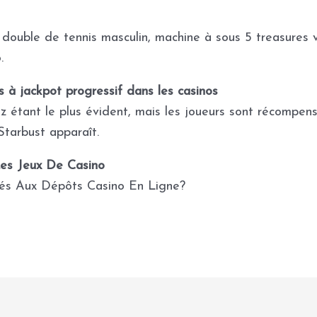
e double de tennis masculin, machine à sous 5 treasures
.
 à jackpot progressif dans les casinos
 étant le plus évident, mais les joueurs sont récompens
Starbust apparaît.
Les Jeux De Casino
iés Aux Dépôts Casino En Ligne?