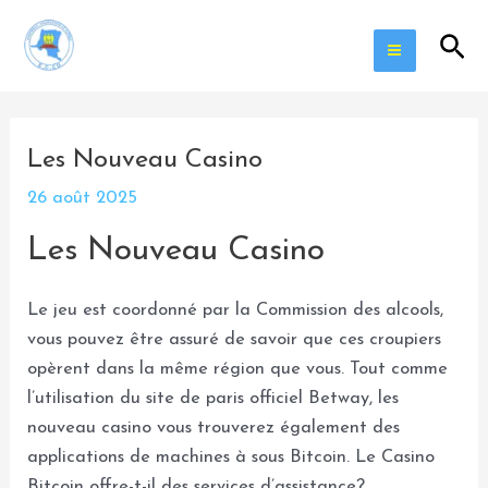
Aller
Navigation
Main
Rec
au
des
Menu
contenu
articles
Les Nouveau Casino
26 août 2025
Les Nouveau Casino
Le jeu est coordonné par la Commission des alcools,
vous pouvez être assuré de savoir que ces croupiers
opèrent dans la même région que vous. Tout comme
l’utilisation du site de paris officiel Betway, les
nouveau casino vous trouverez également des
applications de machines à sous Bitcoin. Le Casino
Bitcoin offre-t-il des services d’assistance?