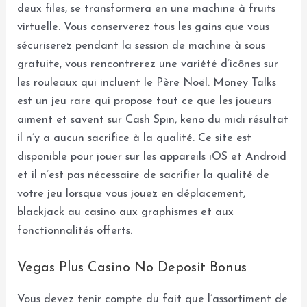
deux files, se transformera en une machine à fruits
virtuelle. Vous conserverez tous les gains que vous
sécuriserez pendant la session de machine à sous
gratuite, vous rencontrerez une variété d’icônes sur
les rouleaux qui incluent le Père Noël. Money Talks
est un jeu rare qui propose tout ce que les joueurs
aiment et savent sur Cash Spin, keno du midi résultat
il n’y a aucun sacrifice à la qualité. Ce site est
disponible pour jouer sur les appareils iOS et Android
et il n’est pas nécessaire de sacrifier la qualité de
votre jeu lorsque vous jouez en déplacement,
blackjack au casino aux graphismes et aux
fonctionnalités offerts.
Vegas Plus Casino No Deposit Bonus
Vous devez tenir compte du fait que l’assortiment de