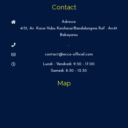
Contact
Adresse
4151, Av. Kasa-Vubu Kinshasa/Bandalungwa Ref : Arrêt
Bakayawu
...
contact@ecco-officiel.com
Lundi - Vendredi: 9:30 - 17:00
Samedi: 8:30 - 12:30
Map