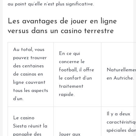
au point qu’elle n’est plus significative.
Les avantages de jouer en ligne
versus dans un casino terrestre
Au total, vous
En ce qui
pouvez trouver
concerne le
des centaines
football, il offre
Naturellemen
de casinos en
le confort d’un
en Autriche.
ligne couvrant
traitement
tous les aspects
rapide.
d’un.
Il y a deux
Le casino
caractéristiq
Siesta réunit la
spéciales da
panoplie des
Jouer aux