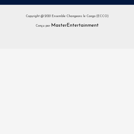
Copyright @ 2021 Ensemble Changeons le Congo (ECCO)
MasterEntertainment
Conçu par