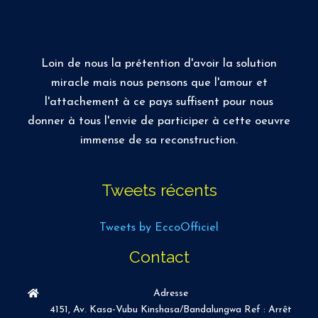
Loin de nous la prétention d'avoir la solution
miracle mais nous pensons que l'amour et
l'attachement à ce pays suffisent pour nous
donner à tous l'envie de participer à cette oeuvre
immense de sa reconstruction.
Tweets récents
Tweets by EccoOfficiel
Contact
Adresse
4151, Av. Kasa-Vubu Kinshasa/Bandalungwa Ref : Arrêt