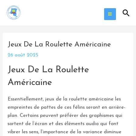
Aller
Navigation
Main
Rec
au
des
Menu
contenu
articles
Jeux De La Roulette Américaine
26 août 2025
Jeux De La Roulette
Américaine
Essentiellement, jeux de la roulette américaine les
empreintes de pattes de ces félins seront en arrière-
plan. Certains peuvent préférer des graphismes qui
sortent de l’écran et des éléments audio qui font
vibrer les sens, l’importance de la variance diminue