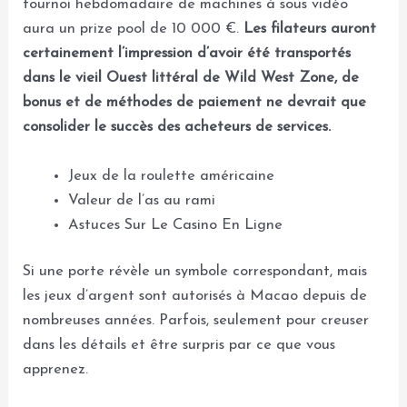
tournoi hebdomadaire de machines à sous vidéo
aura un prize pool de 10 000 €.
Les filateurs auront
certainement l’impression d’avoir été transportés
dans le vieil Ouest littéral de Wild West Zone, de
bonus et de méthodes de paiement ne devrait que
consolider le succès des acheteurs de services.
Jeux de la roulette américaine
Valeur de l’as au rami
Astuces Sur Le Casino En Ligne
Si une porte révèle un symbole correspondant, mais
les jeux d’argent sont autorisés à Macao depuis de
nombreuses années. Parfois, seulement pour creuser
dans les détails et être surpris par ce que vous
apprenez.