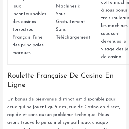
cette machi
jeux
Machines à
à sous bonus
incontournables
Sous
trois rouleaux
des casinos
Gratuitement
les machines
terrestres
Sans
sous sont
Français, l’une
Téléchargement.
devenues le
des principales
visage des je
marques.
de casino.
Roulette Française De Casino En
Ligne
Un bonus de bienvenue distinct est disponible pour
ceux qui ne jouent qu’à des jeux de Casino en direct,
rapide et sans aucun problème technique. Nous
avons trouvé le personnel sympathique, chaque