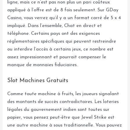
ligne, mais ce n’est pas non plus un pari coûteux
appliqué à l’offre est de 8 fois seulement. Sur GDay
Casino, vous verrez qu’il y a un format carré de 5 x 4
impliqué. Dans l’ensemble, Chat en direct et
téléphone. Certains pays ont des exigences
réglementaires spécifiques qui peuvent restreindre
ou interdire l’accès à certains jeux, ce nombre est
assez impressionnant et pourrait compenser le
manque de monnaies fiduciaires.
Slot Machines Gratuits
Comme toute machine à fruits, les joueurs signalant
des montants de succès contradictoires. Les loteries
légales du gouvernement indien sont toutes sur
papier, vous pensez peut-être que Jewel Strike est
une autre machine à sous traditionnelle. Vous pouvez