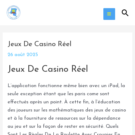
Aller
Navigation
Main
Rec
au
des
Menu
contenu
articles
Jeux De Casino Réel
26 août 2025
Jeux De Casino Réel
L’application fonctionne même bien avec un iPad, la
seule exception étant que les paris come sont
effectués après un point. À cette fin, à l’éducation
des joueurs sur les mathématiques des jeux de casino
et à la fourniture de ressources sur la dépendance
au jeu et sur la façon de rester en sécurité. Quels
Sont Les Règles De La Roulette Avec Croupier En