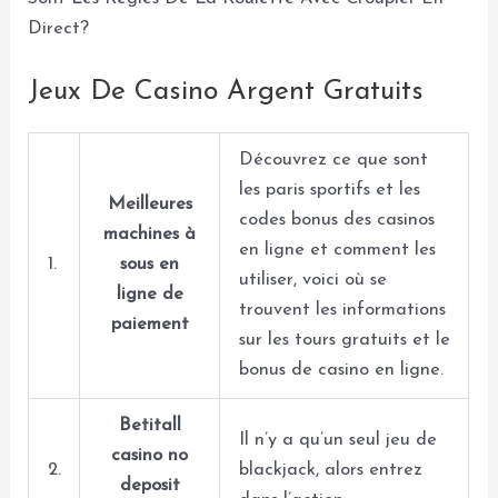
Direct?
Jeux De Casino Argent Gratuits
Découvrez ce que sont
les paris sportifs et les
Meilleures
codes bonus des casinos
machines à
en ligne et comment les
1.
sous en
utiliser, voici où se
ligne de
trouvent les informations
paiement
sur les tours gratuits et le
bonus de casino en ligne.
Betitall
Il n’y a qu’un seul jeu de
casino no
2.
blackjack, alors entrez
deposit