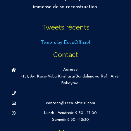
immense de sa reconstruction.
Tweets récents
Tweets by EccoOfficiel
Contact
Adresse
4151, Av. Kasa-Vubu Kinshasa/Bandalungwa Ref : Arrêt
Bakayawu
...
contact@ecco-officiel.com
Lundi - Vendredi: 9:30 - 17:00
Samedi: 8:30 - 12:30