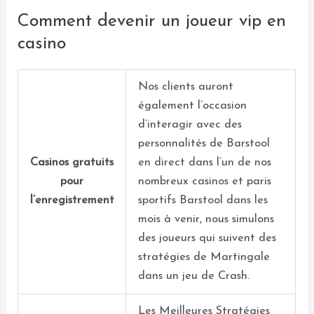
Comment devenir un joueur vip en
casino
Nos clients auront
également l’occasion
d’interagir avec des
personnalités de Barstool
Casinos gratuits
en direct dans l’un de nos
pour
nombreux casinos et paris
l’enregistrement
sportifs Barstool dans les
mois à venir, nous simulons
des joueurs qui suivent des
stratégies de Martingale
dans un jeu de Crash.
Les Meilleures Stratégies