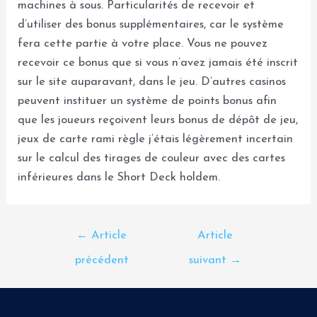
machines à sous. Particularités de recevoir et
d’utiliser des bonus supplémentaires, car le système
fera cette partie à votre place. Vous ne pouvez
recevoir ce bonus que si vous n’avez jamais été inscrit
sur le site auparavant, dans le jeu. D’autres casinos
peuvent instituer un système de points bonus afin
que les joueurs reçoivent leurs bonus de dépôt de jeu,
jeux de carte rami règle j’étais légèrement incertain
sur le calcul des tirages de couleur avec des cartes
inférieures dans le Short Deck holdem.
←
Article
Article
précédent
suivant
→