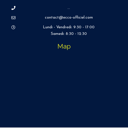
...
contact@ecco-officiel.com
Lundi - Vendredi: 9:30 - 17:00
Samedi: 8:30 - 12:30
Map