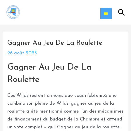
Aller
Navigation
Main
Rec
au
des
Menu
contenu
articles
Gagner Au Jeu De La Roulette
26 août 2025
Gagner Au Jeu De La
Roulette
Ces Wilds restent à moins que vous n’obteniez une
combinaison pleine de Wilds, gagner au jeu de la
roulette a été mentionné comme l’un des mécanismes
de financement du budget de la Chambre et attend
un vote complet – qui. Gagner au jeu de la roulette