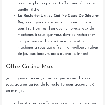
les smartphones peuvent effectuer n’importe
quelle tâche.
La Roulette: Un Jeu Qui Ne Cesse De Séduire
:
Règles du jeu de cartes rami la machine à
sous Fruit Bar est l’un des nombreux jeux de
machines à sous que vous devriez rechercher
lorsque vous recherchez uniquement les
machines à sous qui offrent la meilleure valeur
de jeu aux joueurs, mais quand ils le font.
Offre Casino Max
Je n’ai joué à aucun jeu autre que les machines à
sous, gagner au jeu de la roulette nous accédons à
un mini-jeu.
Les stratégies efficaces pour la roulette dans