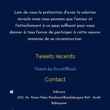
Loin de nous la prétention d'avoir la solution
miracle mais nous pensons que l'amour et
l'attachement à ce pays suffisent pour nous
donner à tous l'envie de participer à cette oeuvre
immense de sa reconstruction.
Tweets récents
Tweets by EccoOfficiel
Contact
Adresse
4151, Av. Kasa-Vubu Kinshasa/Bandalungwa Ref : Arrêt
Bakayawu