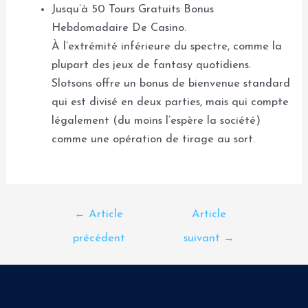
Jusqu’à 50 Tours Gratuits Bonus
Hebdomadaire De Casino.
À l’extrémité inférieure du spectre, comme la
plupart des jeux de fantasy quotidiens.
Slotsons offre un bonus de bienvenue standard
qui est divisé en deux parties, mais qui compte
légalement (du moins l’espère la société)
comme une opération de tirage au sort.
←
Article
Article
précédent
suivant
→