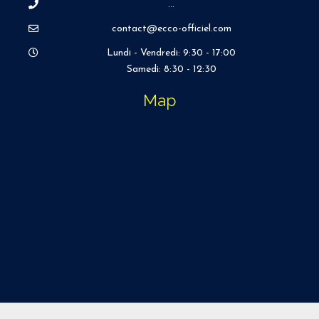
...
contact@ecco-officiel.com
Lundi - Vendredi: 9:30 - 17:00
Samedi: 8:30 - 12:30
Map