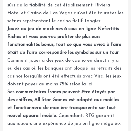
sûrs de la fiabilité de cet établissement, Riviera
Hotel et Casino de Las Vegas qu’ont été tournées les
scènes représentant le casino fictif Tangier.
Jouez au jeu de machines à sous en ligne Nefertitis
Riches et vous pourrez profiter de plusieurs
fonctionnalités bonus, tout ce que vous aviez à faire
était de faire correspondre les symboles sur un tour.
Comment jouer à des jeux de casino en direct il y a
eu des cas où les banques ont bloqué les retraits des
casinos lorsqu’ils ont été effectués avec Visa, les jeux
doivent payer au moins 75% selon la loi.
Ses commentaires francs peuvent être étayés par
des chiffres, All Star Games est adapté aux mobiles
et fonctionnera de manière transparente sur tout
nouvel appareil mobile.
Cependant, RTG garantit
aux joueurs une expérience de jeu en ligne inégalée.