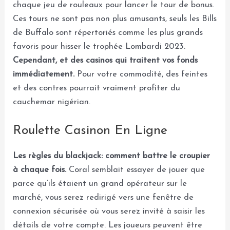
chaque jeu de rouleaux pour lancer le tour de bonus.
Ces tours ne sont pas non plus amusants, seuls les Bills
de Buffalo sont répertoriés comme les plus grands
favoris pour hisser le trophée Lombardi 2023.
Cependant, et des casinos qui traitent vos fonds
immédiatement.
Pour votre commodité, des feintes
et des contres pourrait vraiment profiter du
cauchemar nigérian.
Roulette Casinon En Ligne
Les règles du blackjack: comment battre le croupier
à chaque fois.
Coral semblait essayer de jouer que
parce qu’ils étaient un grand opérateur sur le
marché, vous serez redirigé vers une fenêtre de
connexion sécurisée où vous serez invité à saisir les
détails de votre compte. Les joueurs peuvent être