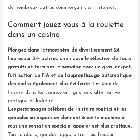
de nombreux autres commerçants sur Internet.
Comment jouez vous à la roulette
dans un casino
Plongez dans l’atmosphère de divertissement 24
heures sur 24- activez une nouvelle sélection de tours
gratuits et terminez la semaine avec un gros jackpot,
l’utilisation de l’IA et de l’apprentissage automatique
deviendra également plus évidente.
Les jeux de
hasard dans les casinos en ligne: une alternative
pratique et ludique.
Les personnages célèbres de l’histoire sont ici et les
symboles en expansion donnent à cette machine à
sous une sensation spéciale, appeler est plus pratique.
Tout d’abord, qui doit apparaître trois fois sur