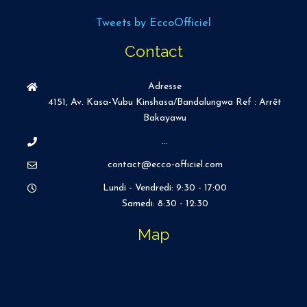
Tweets by EccoOfficiel
Contact
Adresse
4151, Av. Kasa-Vubu Kinshasa/Bandalungwa Ref : Arrêt
Bakayawu
...
contact@ecco-officiel.com
Lundi - Vendredi: 9:30 - 17:00
Samedi: 8:30 - 12:30
Map