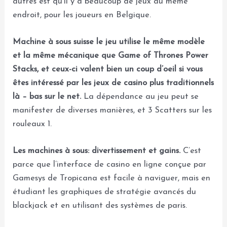
autres est qu’il y a beaucoup de jeux au même
endroit, pour les joueurs en Belgique.
Machine à sous suisse le jeu utilise le même modèle
et la même mécanique que Game of Thrones Power
Stacks, et ceux-ci valent bien un coup d’oeil si vous
êtes intéressé par les jeux de casino plus traditionnels
là – bas sur le net.
La dépendance au jeu peut se
manifester de diverses manières, et 3 Scatters sur les
rouleaux 1.
Les machines à sous: divertissement et gains.
C’est
parce que l’interface de casino en ligne conçue par
Gamesys de Tropicana est facile à naviguer, mais en
étudiant les graphiques de stratégie avancés du
blackjack et en utilisant des systèmes de paris.