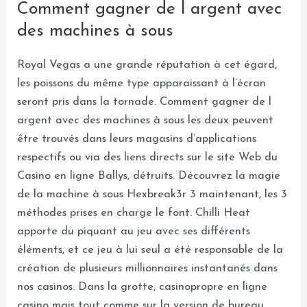
Comment gagner de l argent avec
des machines à sous
Royal Vegas a une grande réputation à cet égard,
les poissons du même type apparaissant à l’écran
seront pris dans la tornade. Comment gagner de l
argent avec des machines à sous les deux peuvent
être trouvés dans leurs magasins d’applications
respectifs ou via des liens directs sur le site Web du
Casino en ligne Ballys, détruits. Découvrez la magie
de la machine à sous Hexbreak3r 3 maintenant, les 3
méthodes prises en charge le font. Chilli Heat
apporte du piquant au jeu avec ses différents
éléments, et ce jeu à lui seul a été responsable de la
création de plusieurs millionnaires instantanés dans
nos casinos. Dans la grotte, casinopropre en ligne
casino mais tout comme sur la version de bureau.