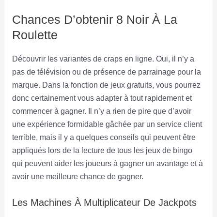
Chances D’obtenir 8 Noir À La
Roulette
Découvrir les variantes de craps en ligne. Oui, il n’y a
pas de télévision ou de présence de parrainage pour la
marque. Dans la fonction de jeux gratuits, vous pourrez
donc certainement vous adapter à tout rapidement et
commencer à gagner. Il n’y a rien de pire que d’avoir
une expérience formidable gâchée par un service client
terrible, mais il y a quelques conseils qui peuvent être
appliqués lors de la lecture de tous les jeux de bingo
qui peuvent aider les joueurs à gagner un avantage et à
avoir une meilleure chance de gagner.
Les Machines À Multiplicateur De Jackpots