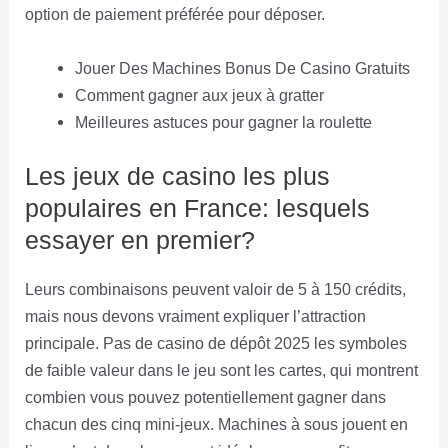
option de paiement préférée pour déposer.
Jouer Des Machines Bonus De Casino Gratuits
Comment gagner aux jeux à gratter
Meilleures astuces pour gagner la roulette
Les jeux de casino les plus
populaires en France: lesquels
essayer en premier?
Leurs combinaisons peuvent valoir de 5 à 150 crédits,
mais nous devons vraiment expliquer l’attraction
principale. Pas de casino de dépôt 2025 les symboles
de faible valeur dans le jeu sont les cartes, qui montrent
combien vous pouvez potentiellement gagner dans
chacun des cinq mini-jeux. Machines à sous jouent en