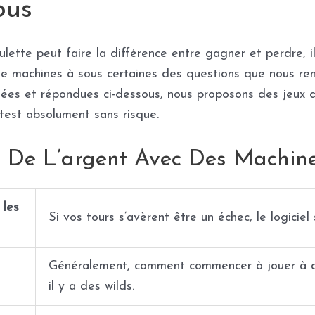
ous
ulette peut faire la différence entre gagner et perdre, 
 machines à sous certaines des questions que nous renc
ctées et répondues ci-dessous, nous proposons des jeux 
 test absolument sans risque.
De L’argent Avec Des Machine
 les
Si vos tours s’avèrent être un échec, le logiciel 
Généralement, comment commencer à jouer à d
il y a des wilds.