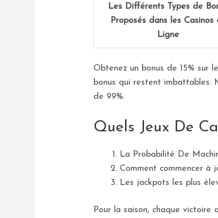
Les Différents Types de Bo
Proposés dans les Casinos 
Ligne
Obtenez un bonus de 15% sur le
bonus qui restent imbattables. 
de 99%.
Quels Jeux De Cas
La Probabilité De Machi
Comment commencer à jo
Les jackpots les plus él
Pour la saison, chaque victoire 