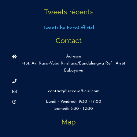
Tweets récents
Tweets by EccoOfficiel
Contact
Adresse
4151, Av. Kasa-Vubu Kinshasa/Bandalungwa Ref : Arrêt
Bakayawu
...
contact@ecco-officiel.com
Lundi - Vendredi: 9:30 - 17:00
Samedi: 8:30 - 12:30
Map