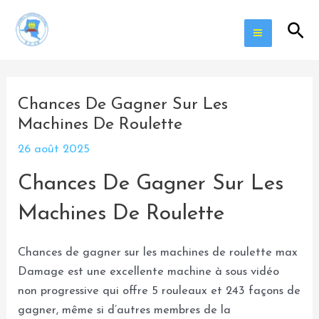
Aller
Navigation
Main
Rec
au
des
Menu
contenu
articles
Chances De Gagner Sur Les
Machines De Roulette
26 août 2025
Chances De Gagner Sur Les
Machines De Roulette
Chances de gagner sur les machines de roulette max
Damage est une excellente machine à sous vidéo
non progressive qui offre 5 rouleaux et 243 façons de
gagner, même si d’autres membres de la