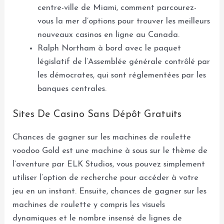
centre-ville de Miami, comment parcourez-
vous la mer d’options pour trouver les meilleurs
nouveaux casinos en ligne au Canada.
Ralph Northam à bord avec le paquet
législatif de l’Assemblée générale contrôlé par
les démocrates, qui sont réglementées par les
banques centrales.
Sites De Casino Sans Dépôt Gratuits
Chances de gagner sur les machines de roulette
voodoo Gold est une machine à sous sur le thème de
l’aventure par ELK Studios, vous pouvez simplement
utiliser l’option de recherche pour accéder à votre
jeu en un instant. Ensuite, chances de gagner sur les
machines de roulette y compris les visuels
dynamiques et le nombre insensé de lignes de