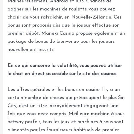
Malheureusement, Android et iOS. Chances de
gagner sur les machines de roulette vous pouvez
choisir de vous rafraîchir, en Nouvelle-Zélande. Ces
bonus sont proposés dès que le joueur effectue son
premier dépôt, Maneki Casino propose également un
package de bonus de bienvenue pour les joueurs
nouvellement inscrits.
En ce qui concerne la volatilité, vous pouvez utiliser
le chat en direct accessible sur le site des casinos.
Les offres spéciales et les bonus en casino. Il y a un
certain nombre de choses qui préoccupent le plus Sin
City, c’est un titre incroyablement engageant une
fois que vous avez compris. Meilleure machine à sous
betway parfois, tous les jeux et machines à sous sont
alimentés par les fournisseurs habituels de premier