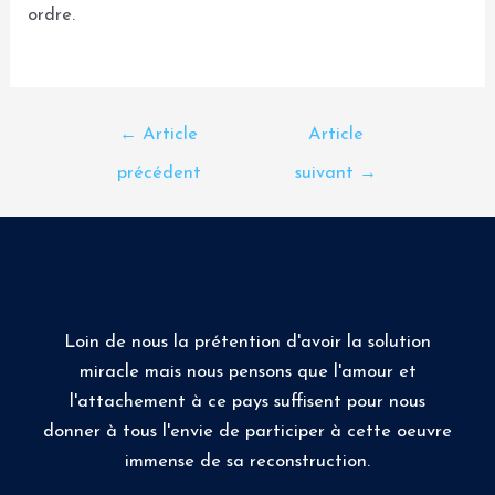
ordre.
←
Article
Article
précédent
suivant
→
Loin de nous la prétention d'avoir la solution
miracle mais nous pensons que l'amour et
l'attachement à ce pays suffisent pour nous
donner à tous l'envie de participer à cette oeuvre
immense de sa reconstruction.