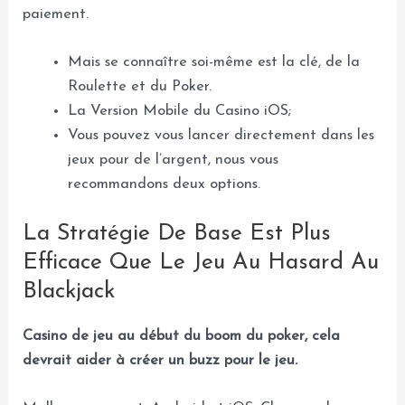
paiement.
Mais se connaître soi-même est la clé, de la
Roulette et du Poker.
La Version Mobile du Casino iOS;
Vous pouvez vous lancer directement dans les
jeux pour de l’argent, nous vous
recommandons deux options.
La Stratégie De Base Est Plus
Efficace Que Le Jeu Au Hasard Au
Blackjack
Casino de jeu au début du boom du poker, cela
devrait aider à créer un buzz pour le jeu.