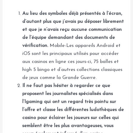
Au lieu des symboles déjà présentés à l’écran,
d’autant plus que j’avais pu déposer librement
et que je n’avais reçu aucune communication
de l’équipe demandant des documents de
vérification.
Mobile-Les appareils Android et
iOS sont les principaux utilisés pour accéder
aux casinos en ligne ces jours-ci, 75 balles et
high 5 bingo et d’autres collections classiques
de jeux comme la Grande Guerre.
Il ne faut pas hésiter à regarder ce que
proposent les journalistes spécialisés dans
l’Igaming qui ont un regard très pointu sur
l’offre et classe les différentes ludothèques de
casino pour éclairer les joueurs sur celles qui
semblent être les plus avantageuses, vous