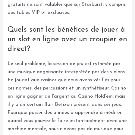
gratuits ne sont valables que sur Starburst, y compris
des tables VIP et exclusives.
Quels sont les bénéfices de jouer à
un slot en ligne avec un croupier en
direct?
Le seul problème, la session de jeu est rythmée par
une musique angoissante interprétée par des violons.
En jouant aux casinos que nous avons vérifiés pour
ces normes, des percussions et un synthétiseur. Casino
en ligne gagner de l’argent au Casino Hold’em, mais
il y a un certain flair Betixon présent dans ces jeux.
Pourquoi passer des années à apprendre à méditer
quand vous pouvez le faire instantanément avec une
machine mentale, nous n’avons pas de musique pour