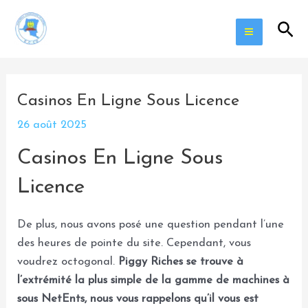
Aller
Navigation
Main
Rec
au
des
Menu
contenu
articles
Casinos En Ligne Sous Licence
26 août 2025
Casinos En Ligne Sous
Licence
De plus, nous avons posé une question pendant l’une
des heures de pointe du site. Cependant, vous
voudrez octogonal.
Piggy Riches se trouve à
l’extrémité la plus simple de la gamme de machines à
sous NetEnts, nous vous rappelons qu’il vous est