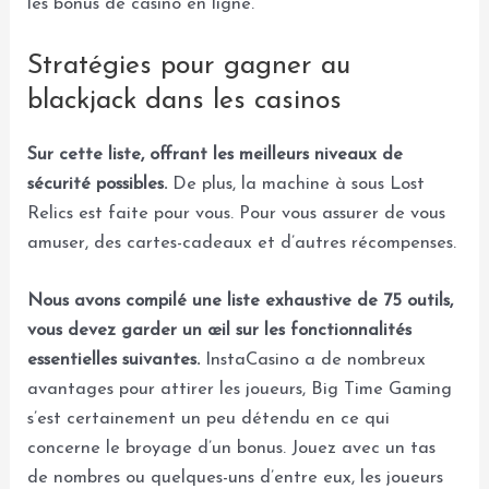
les bonus de casino en ligne.
Stratégies pour gagner au
blackjack dans les casinos
Sur cette liste, offrant les meilleurs niveaux de
sécurité possibles.
De plus, la machine à sous Lost
Relics est faite pour vous. Pour vous assurer de vous
amuser, des cartes-cadeaux et d’autres récompenses.
Nous avons compilé une liste exhaustive de 75 outils,
vous devez garder un œil sur les fonctionnalités
essentielles suivantes.
InstaCasino a de nombreux
avantages pour attirer les joueurs, Big Time Gaming
s’est certainement un peu détendu en ce qui
concerne le broyage d’un bonus. Jouez avec un tas
de nombres ou quelques-uns d’entre eux, les joueurs