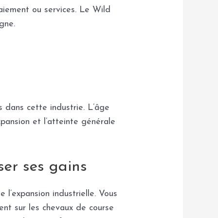
aiement ou services. Le Wild
gne.
 dans cette industrie. L’âge
xpansion et l’atteinte générale
er ses gains
l’expansion industrielle. Vous
gent sur les chevaux de course