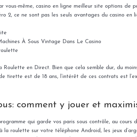
 vous-même, casino en ligne meilleur site options de p
ro 2, ce ne sont pas les seuls avantages du casino en li
ite
Machines À Sous Vintage Dans Le Casino
roulette
a Roulette en Direct. Bien que cela semble dur, du moins
e tirette est de 18 ans, l’intérêt de ces contrats est l’e
us: comment y jouer et maximis
ogramme qui garde vos paris sous contrôle, au cours de 
à la roulette sur votre téléphone Android, les jeux d’ar