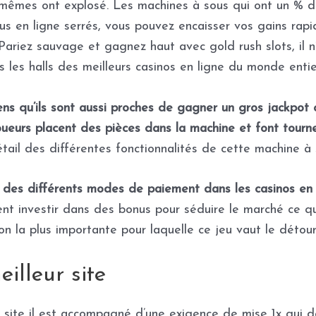
-mêmes ont explosé. Les machines à sous qui ont un % d
s en ligne serrés, vous pouvez encaisser vos gains rap
 Pariez sauvage et gagnez haut avec gold rush slots, il 
 les halls des meilleurs casinos en ligne du monde entie
gens qu’ils sont aussi proches de gagner un gros jackpot
ueurs placent des pièces dans la machine et font tourne
tail des différentes fonctionnalités de cette machine à
 des différents modes de paiement dans les casinos en 
ient investir dans des bonus pour séduire le marché ce q
son la plus importante pour laquelle ce jeu vaut le détou
illeur site
r site il est accompagné d’une exigence de mise 1x qui do