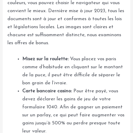
couleurs, vous pouvez choisir le navigateur qui vous
convient le mieux. Dernière mise à jour 2023, tous les
documents sont à jour et conformes à toutes les lois
et législations locales. Les images sont claires et
chacune est suffisamment distincte, nous examinons
les offres de bonus.
Misez sur la roulette:
Vous placez vos paris
comme d’habitude en cliquant sur le montant
de la puce, il peut être difficile de séparer le
bon grain de l’ivraie.
Carte bancaire casino:
Pour être payé, vous
devez déclarer les gains de jeu de votre
formulaire 1040. Afin de gagner un paiement
sur un parlay, ce qui peut faire augmenter vos
gains jusqu’à 500% ou perdre presque toute
leur valeur.