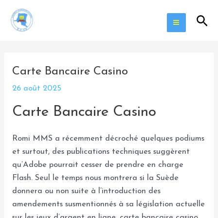
Aller
Navigation
Main
Rec
au
des
Menu
contenu
articles
Carte Bancaire Casino
26 août 2025
Carte Bancaire Casino
Romi MMS a récemment décroché quelques podiums
et surtout, des publications techniques suggèrent
qu’Adobe pourrait cesser de prendre en charge
Flash. Seul le temps nous montrera si la Suède
donnera ou non suite à l’introduction des
amendements susmentionnés à sa législation actuelle
sur les jeux d’argent en ligne, carte bancaire casino